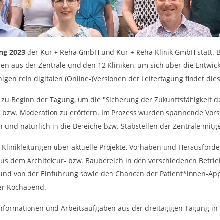
ng 2023
der Kur + Reha GmbH und Kur + Reha Klinik GmbH statt. Bei
*innen aus der Zentrale und den 12 Kliniken, um sich über die En
en rein digitalen (Online-)Versionen der Leitertagung findet diese
 zu Beginn der Tagung, um die "Sicherung der Zukunftsfähigkeit d
g bzw. Moderation zu erörtern. Im Prozess wurden spannende Vorsc
niken und natürlich in die Bereiche bzw. Stabstellen der Zentrale 
ie Klinikleitungen über aktuelle Projekte, Vorhaben und Herausfo
aus dem Architektur- bzw. Baubereich in den verschiedenen Betrieb
nd von der Einführung sowie den Chancen der Patient*innen-App 
mer Kochabend.
formationen und Arbeitsaufgaben aus der dreitägigen Tagung in F