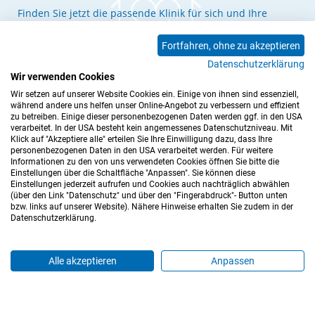
Finden Sie jetzt die passende Klinik für sich und Ihre
Kinder.
Fortfahren, ohne zu akzeptieren
Mit dem neuen Klinikfinder.
Datenschutzerklärung
Wir verwenden Cookies
Klinikfinder starten
Wir setzen auf unserer Website Cookies ein. Einige von ihnen sind essenziell,
während andere uns helfen unser Online-Angebot zu verbessern und effizient
zu betreiben. Einige dieser personenbezogenen Daten werden ggf. in den USA
verarbeitet. In der USA besteht kein angemessenes Datenschutzniveau. Mit
Klick auf "Akzeptiere alle" erteilen Sie Ihre Einwilligung dazu, dass Ihre
personenbezogenen Daten in den USA verarbeitet werden. Für weitere
Informationen zu den von uns verwendeten Cookies öffnen Sie bitte die
Einstellungen über die Schaltfläche "Anpassen". Sie können diese
Einstellungen jederzeit aufrufen und Cookies auch nachträglich abwählen
(über den Link "Datenschutz" und über den "Fingerabdruck"- Button unten
Impressum
Datenschutz
Barrierefreiheitserklärung
bzw. links auf unserer Website). Nähere Hinweise erhalten Sie zudem in der
Datenschutzerklärung.
Cookie-Einstellungen
Sitemap
Nutzungsbedingungen
Hinweisgeberkanal
Blog
Mitarbeiter*innen
Alle akzeptieren
Anpassen
Login