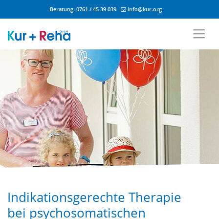
Beratung:
0761 / 45 39 039
info@kur.org
Zum Inhalt springen
Indikationsgerechte Therapie
bei psychosomatischen