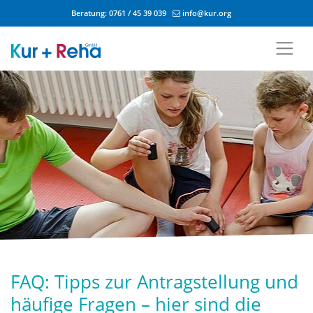
Beratung:
0761 / 45 39 039
info@kur.org
Zum Inhalt springen
FAQ: Tipps zur Antragstellung und
häufige Fragen – hier sind die