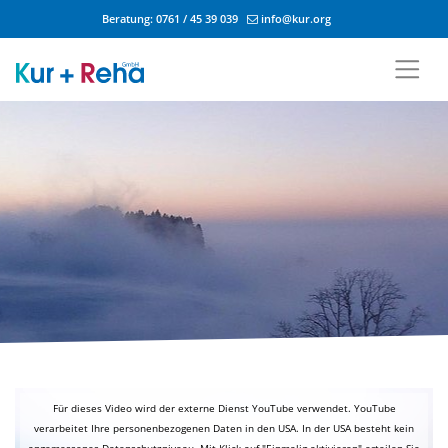
Beratung:
0761 / 45 39 039
info@kur.org
Zum Inhalt springen
Für dieses Video wird der externe Dienst YouTube verwendet. YouTube
verarbeitet Ihre personenbezogenen Daten in den USA. In der USA besteht kein
angemessenes Datenschutzniveau. Mit Klick auf "Einmalig aktivieren" erteilen Sie