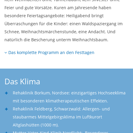
Feier und gute Vorsätze. Kuren am Jahresende haben
besondere Feiertags­angebote: Heiligabend bringt
Überraschungen für die Kinder: einen Waldspaziergang im
Schnee, Weihnachtsmärchenstunde, eine Andacht. Und
natürlich die Bescherung unterm Weihnachtsbaum.
Das komplette Programm an den Festtagen
Das Klima
Rehaklinik Borkum, Nordsee: einzigartiges Hochseeklima
mit besonderen klimatherapeutischen Effekten.
Rehaklinik Feldberg, Schwarzwald: Allergen- und
staubarmes Mittelgebirgsklima im Luftkurort
Altglashütten (1000 m).
Mutter-Vater-Kind-Klinik Nordlicht: Besonderes