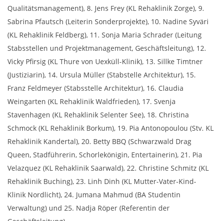
Qualitätsmanagement), 8. Jens Frey (KL Rehaklinik Zorge), 9.
Sabrina Pfautsch (Leiterin Sonderprojekte), 10. Nadine Syväri
(KL Rehaklinik Feldberg), 11. Sonja Maria Schrader (Leitung
Stabsstellen und Projektmanagement, Geschäftsleitung), 12.
Vicky Pfirsig (KL Thure von Uexküll-Klinik), 13. Sillke Timtner
(Justiziarin), 14. Ursula Müller (Stabstelle Architektur), 15.
Franz Feldmeyer (Stabsstelle Architektur), 16. Claudia
Weingarten (KL Rehaklinik Waldfrieden), 17. Svenja
Stavenhagen (KL Rehaklinik Selenter See), 18. Christina
Schmock (KL Rehaklinik Borkum), 19. Pia Antonopoulou (Stv. KL
Rehaklinik Kandertal), 20. Betty BBQ (Schwarzwald Drag
Queen, Stadführerin, Schorlekönigin, Entertainerin), 21. Pia
Velazquez (KL Rehaklinik Saarwald), 22. Christine Schmitz (KL
Rehaklinik Buching), 23. Linh Dinh (KL Mutter-Vater-Kind-
Klinik Nordlicht), 24. Jumana Mahmud (BA Studentin
Verwaltung) und 25. Nadja Röper (Referentin der