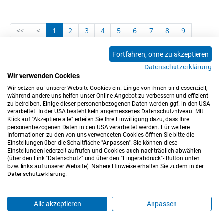
<<
<
1
2
3
4
5
6
7
8
9
10
11
12
13
14
15
16
17
18
Fortfahren, ohne zu akzeptieren
19
20
21
22
23
24
25
26
27
Datenschutzerklärung
28
29
30
31
32
33
34
35
36
Wir verwenden Cookies
Wir setzen auf unserer Website Cookies ein. Einige von ihnen sind essenziell,
37
>
>>
während andere uns helfen unser Online-Angebot zu verbessern und effizient
zu betreiben. Einige dieser personenbezogenen Daten werden ggf. in den USA
verarbeitet. In der USA besteht kein angemessenes Datenschutzniveau. Mit
Klick auf "Akzeptiere alle" erteilen Sie Ihre Einwilligung dazu, dass Ihre
personenbezogenen Daten in den USA verarbeitet werden. Für weitere
Informationen zu den von uns verwendeten Cookies öffnen Sie bitte die
Einstellungen über die Schaltfläche "Anpassen". Sie können diese
Einstellungen jederzeit aufrufen und Cookies auch nachträglich abwählen
(über den Link "Datenschutz" und über den "Fingerabdruck"- Button unten
Impressum
Datenschutz
Barrierefreiheitserklärung
bzw. links auf unserer Website). Nähere Hinweise erhalten Sie zudem in der
Datenschutzerklärung.
Cookie-Einstellungen
Sitemap
Nutzungsbedingungen
Hinweisgeberkanal
Blog
Mitarbeiter*innen
Alle akzeptieren
Anpassen