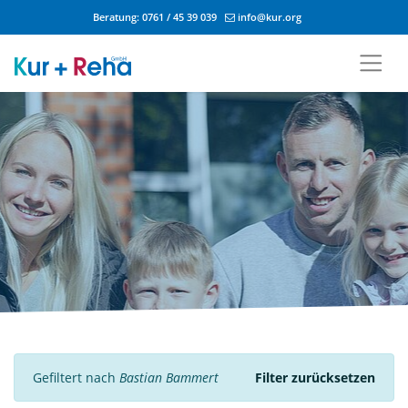
Beratung:
0761 / 45 39 039
info@kur.org
Zum Inhalt springen
Gefiltert nach
Bastian Bammert
Filter zurücksetzen