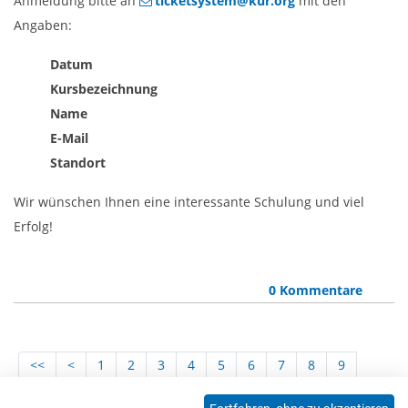
Anmeldung bitte an
ticketsystem@kur.org
mit den
Angaben:
Datum
Kursbezeichnung
Name
E-Mail
Standort
Wir wünschen Ihnen eine interessante Schulung und viel
Erfolg!
0 Kommentare
<<
<
1
2
3
4
5
6
7
8
9
10
11
12
13
14
15
16
17
18