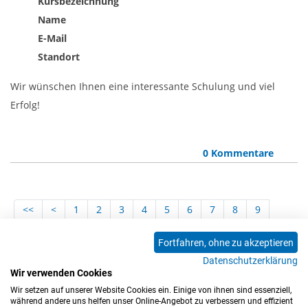
Kursbezeichnung
Name
E-Mail
Standort
Wir wünschen Ihnen eine interessante Schulung und viel
Erfolg!
0 Kommentare
<<
<
1
2
3
4
5
6
7
8
9
10
11
12
13
14
15
16
17
18
Fortfahren, ohne zu akzeptieren
19
20
21
22
23
24
25
26
27
Datenschutzerklärung
28
29
30
31
32
33
34
35
36
Wir verwenden Cookies
37
>
>>
Wir setzen auf unserer Website Cookies ein. Einige von ihnen sind essenziell,
während andere uns helfen unser Online-Angebot zu verbessern und effizient