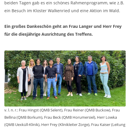
beiden Tagen gab es ein schönes Rahmenprogramm, wie z.B.
ein Besuch im Kloster Walkenried und eine Aktion im Wald.
Ein großes Dankeschön geht an Frau Langer und Herr Frey
für die diesjährige Ausrichtung des Treffens.
v. l. n. r.: Frau Hingst (QMB Selent), Frau Reiner (QMB Buckow), Frau
Bellina (QMB Borkum), Frau Beck (QMB Horumersiel), Herr Lowka
(QMB Uexküll-Klinik), Herr Frey (Klinikleiter Zorge), Frau Kaiser (Leitung