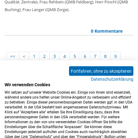
Qualität, Zentrale), Frau Rehbein (QMB Feldberg), Herr Pöschl (QMB
Buching), Frau Langer (QMB Zorge).
0 Kommentare
<<
<
1
2
3
4
5
6
7
8
9
10
11
12
13
14
15
16
17
18
Fortfahren, ohne zu akzeptieren
19
20
21
22
23
24
25
26
27
Datenschutzerklärung
28
29
30
31
32
33
34
35
36
Wir verwenden Cookies
37
>
>>
Wir setzen auf unserer Website Cookies ein. Einige von ihnen sind essenziell,
während andere uns helfen unser Online-Angebot zu verbessern und effizient
zu betreiben. Einige dieser personenbezogenen Daten werden ggf. in den USA
verarbeitet. In der USA besteht kein angemessenes Datenschutzniveau. Mit
Klick auf "Akzeptiere alle" erteilen Sie Ihre Einwilligung dazu, dass Ihre
personenbezogenen Daten in den USA verarbeitet werden. Für weitere
Informationen zu den von uns verwendeten Cookies öffnen Sie bitte die
Einstellungen über die Schaltfläche "Anpassen". Sie können diese
Einstellungen jederzeit aufrufen und Cookies auch nachträglich abwählen
(über den Link "Datenschutz" und über den "Fingerabdruck"- Button unten