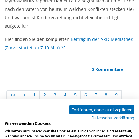
Mythos? MDR-Reporter Daniel Tautz begibt sich auf die Suche
nach den Vätern von heute. In welchen Konflikten stecken sie?
Und warum ist Kindererziehung nicht gleichberechtigt
aufgeteilt?"
Hier finden Sie den kompletten
Beitrag in der ARD-Mediathek
(Zorge startet ab 7:10 Min)
0 Kommentare
<<
<
1
2
3
4
5
6
7
8
9
10
11
12
13
14
15
16
17
18
Fortfahren, ohne zu akzeptieren
19
20
21
22
23
24
25
26
27
Datenschutzerklärung
28
29
30
31
32
33
34
35
36
Wir verwenden Cookies
37
>
>>
Wir setzen auf unserer Website Cookies ein. Einige von ihnen sind essenziell,
während andere uns helfen unser Online-Angebot zu verbessern und effizient