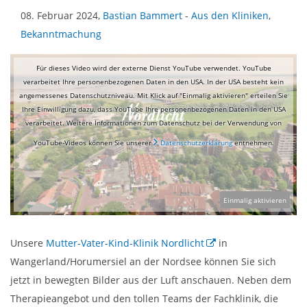
08. Februar 2024,
Bastian Bammert
-
Aus den Kliniken
,
Bekanntmachung
Für dieses Video wird der externe Dienst YouTube verwendet. YouTube
verarbeitet Ihre personenbezogenen Daten in den USA. In der USA besteht kein
angemessenes Datenschutzniveau. Mit Klick auf "Einmalig aktivieren" erteilen Sie
Ihre Einwilligung dazu, dass YouTube Ihre personenbezogenen Daten in den USA
verarbeitet. Weitere Informationen zum Datenschutz bei der Verwendung von
YouTube-Videos können Sie unserer
Datenschutzerklärung
entnehmen.
Einmalig aktivieren
Unsere
Mutter-Vater-Kind-Klinik Nordlicht
in
Wangerland/Horumersiel an der Nordsee können Sie sich
jetzt in bewegten Bilder aus der Luft anschauen. Neben dem
Therapieangebot und den tollen Teams der Fachklinik, die