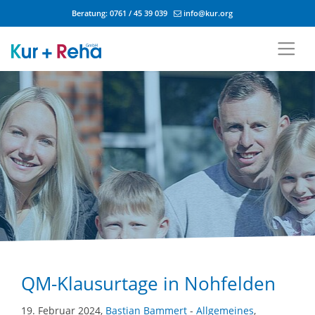
Beratung:
0761 / 45 39 039
info@kur.org
Zum Inhalt springen
QM-Klausurtage in Nohfelden
19. Februar 2024,
Bastian Bammert
-
Allgemeines
,