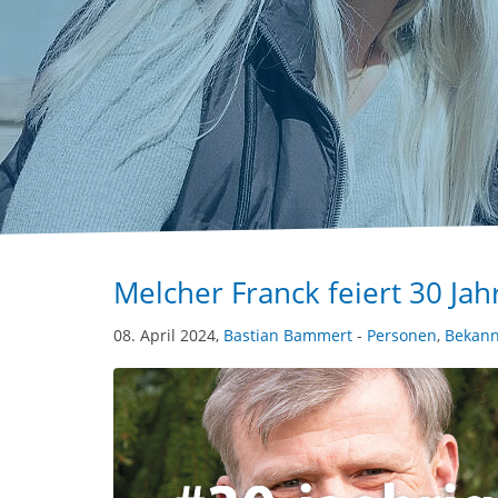
Melcher Franck feiert 30 Ja
08. April 2024,
Bastian Bammert
-
Personen
,
Bekan