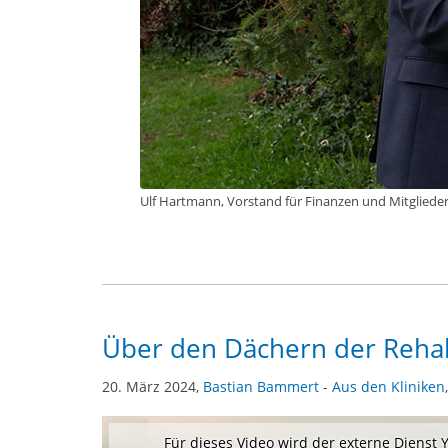
Ulf Hartmann, Vorstand für Finanzen und Mitglieder
Über den Dächern der Reha
20. März 2024,
Bastian Bammert
-
Aus den Kliniken
Für dieses Video wird der externe Dienst