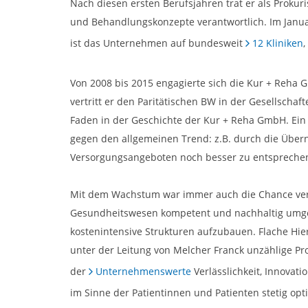
Nach diesen ersten Berufsjahren trat er als Prokur
und Behandlungskonzepte verantwortlich. Im Januar
ist das Unternehmen auf bundesweit
12 Kliniken
,
Von 2008 bis 2015 engagierte sich die Kur + Reha 
vertritt er den Paritätischen BW in der Gesellsc
Faden in der Geschichte der Kur + Reha GmbH. Ei
gegen den allgemeinen Trend: z.B. durch die Übe
Versorgungsangeboten noch besser zu entspreche
Mit dem Wachstum war immer auch die Chance verbu
Gesundheitswesen kompetent und nachhaltig umgeset
kostenintensive Strukturen aufzubauen. Flache Hi
unter der Leitung von Melcher Franck unzählige P
der
Unternehmenswerte
Verlässlichkeit, Innovat
im Sinne der Patientinnen und Patienten stetig opt