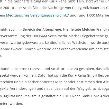
ist in die Geschäftsleitung der Kur + Reha GmbH ein. Dort war er 
 2001 trat er schließlich die Nachfolge von Georg Holzhauer als
 ein
Medizinisches Versorgungszentrum
und rund 1.000 Mitarbe
GmbH auch im Bereich der Altenpflege. Hier leitete Melcher Franc
hafterversammlung der DREISAM Sozialmedizinische Pflegebetriebe
n verantwortungsbewusstes, kontinuierliches Wachstum wurde auch
rnahme zweier Kliniken während der Corona-Pandemie um dem st
n.
nden, interne Prozesse und Strukturen so zu gestalten, dass all
zt werden können. Dafür hat sich die Kur + Reha GmbH flexibel un
erarchien und ein sachorientiertes Miteinander bestimmen den All
rojekte, Veränderungen und neue Ideen auf den Weg gebracht, ab
ion, Agilität und Realismus gestaltet die Kur + Reha GmbH ihre Arb
imiert werden.