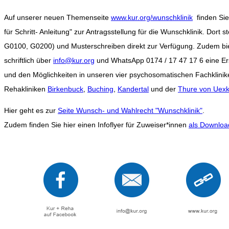
Auf unserer neuen Themenseite
www.kur.org/wunschklinik
finden Sie 
für Schritt- Anleitung" zur Antragsstellung für die Wunschklinik. Dort 
G0100, G0200) und Musterschreiben direkt zur Verfügung. Zudem bie
schriftlich über
info@kur.org
und WhatsApp 0174 / 17 47 17 6 eine Er
und den Möglichkeiten in unseren vier psychosomatischen Fachklinik
Rehakliniken
Birkenbuck
,
Buching
,
Kandertal
und der
Thure von Uexkü
Hier geht es zur
Seite Wunsch- und Wahlrecht "Wunschklinik"
.
Zudem finden Sie hier einen Infoflyer für Zuweiser*innen
als Downloa