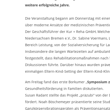
weitere erfolgreiche Jahre.
Die Veranstaltung begann am Donnerstag mit einem
über moderne Ansätze der medizinischen Prävention
Der Geschäftsführer der Kur + Reha GmbH, Melcher
Niedersachsen Bremen e.V., Dr. Sabine Voermans, 
Bereich Leistung, von der Sozialversicherung für 
Insbesondere die langen Wartezeiten auf ambulan
festgestellt, dass Rehabilitationsmaßnahmen nach 
Diskussionen führte. Darüber hinaus wurden präven
einmaligen Eltern-Kind-Setting der Eltern-Kind-Kli
Am Freitag fand das erste Borkumer „
Symposium zu
Gesundheitsförderung in Familien diskutierten.
Susan Radant stellte das Projekt „präzubi“ von d
fördert. Noah Böschemeyer präsentierte seine Stu
Ganzkörpervibrationsgeräten als Präventionsansat