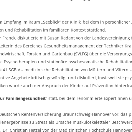
 Empfang im Raum „Seeblick“ der Klinik, bei dem in persönlicher
 und Rehabilitation im familiären Kontext stattfand.
 Franck, diskutierte mit Susan Radant von der Landesvereinigung
Leiterin des Bereiches Gesundheitsmanagement der Techniker Kran
Landwirtschaft, Forsten und Gartenbau (SVLFG) über die Versorgun
te Psychotherapien und stationäre psychosomatische Rehabilitat
§ 41 SGB V – medizinische Rehabilitation von Müttern und Vätern –
tive Angebote kritisch gewürdigt und diskutiert, inwieweit sie 
niken wurde auch der Anspruch der Kinder auf Prävention hinterfra
r Familiengesundheit
“ statt, bei dem renommierte Expertinnen 
er Deutschen Rentenversicherung Braunschweig-Hannover vor, das
dienergebnisse zu Stress als Ursache muskuloskelettaler Beschwe
z. Dr. Christian Hetzel von der Medizinischen Hochschule Hannove