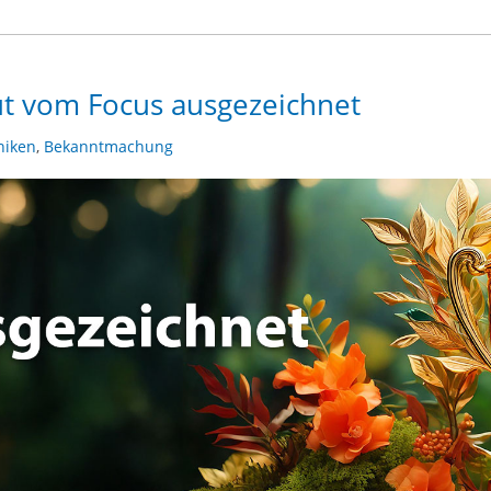
ut vom Focus ausgezeichnet
niken
,
Bekanntmachung