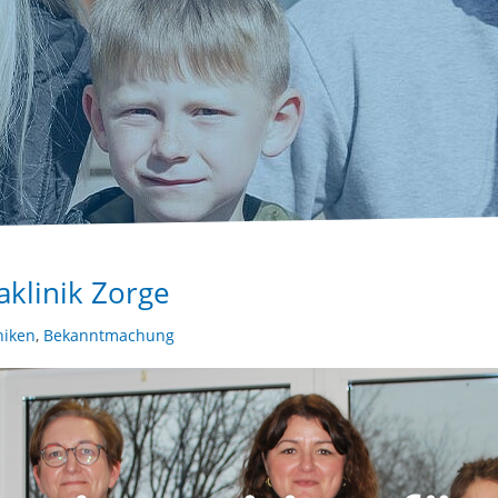
aklinik Zorge
niken
,
Bekanntmachung