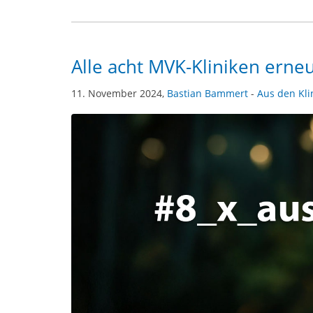
Alle acht MVK-Kliniken erne
11. November 2024,
Bastian Bammert
-
Aus den Kli