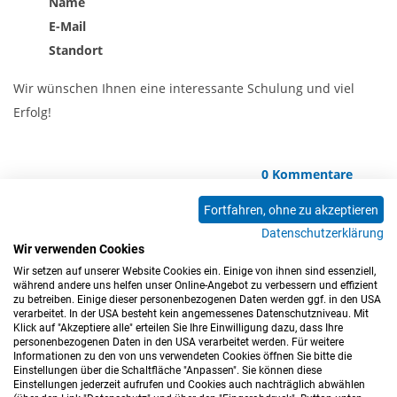
Name
E-Mail
Standort
Wir wünschen Ihnen eine interessante Schulung und viel
Erfolg!
0 Kommentare
Fortfahren, ohne zu akzeptieren
Datenschutzerklärung
<<
<
1
2
3
4
5
6
7
8
9
Wir verwenden Cookies
10
11
12
13
14
15
16
17
>
>>
Wir setzen auf unserer Website Cookies ein. Einige von ihnen sind essenziell,
während andere uns helfen unser Online-Angebot zu verbessern und effizient
zu betreiben. Einige dieser personenbezogenen Daten werden ggf. in den USA
verarbeitet. In der USA besteht kein angemessenes Datenschutzniveau. Mit
Klick auf "Akzeptiere alle" erteilen Sie Ihre Einwilligung dazu, dass Ihre
personenbezogenen Daten in den USA verarbeitet werden. Für weitere
Informationen zu den von uns verwendeten Cookies öffnen Sie bitte die
Einstellungen über die Schaltfläche "Anpassen". Sie können diese
Einstellungen jederzeit aufrufen und Cookies auch nachträglich abwählen