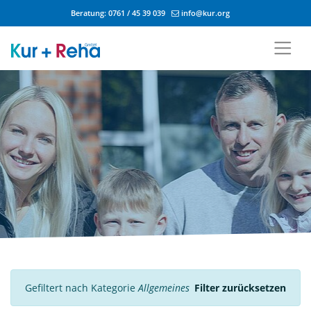
Beratung:
0761 / 45 39 039
info@kur.org
Zum Inhalt springen
Gefiltert nach Kategorie
Allgemeines
Filter zurücksetzen