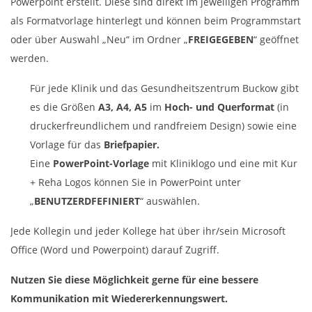
Powerpoint erstellt. Diese sind direkt im jeweiligen Programm
als Formatvorlage hinterlegt und können beim Programmstart
oder über Auswahl „Neu“ im Ordner „
FREIGEGEBEN
“ geöffnet
werden.
Für jede Klinik und das Gesundheitszentrum Buckow gibt
es die Größen
A3, A4, A5
im
Hoch- und Querformat
(in
druckerfreundlichem und randfreiem Design) sowie eine
Vorlage für das
Briefpapier.
Eine
PowerPoint-Vorlage
mit Kliniklogo und eine mit Kur
+ Reha Logos können Sie in PowerPoint unter
„
BENUTZERDFEFINIERT
“ auswählen.
Jede Kollegin und jeder Kollege hat über ihr/sein Microsoft
Office (Word und Powerpoint) darauf Zugriff.
Nutzen Sie diese Möglichkeit gerne für eine bessere
Kommunikation mit Wiedererkennungswert.