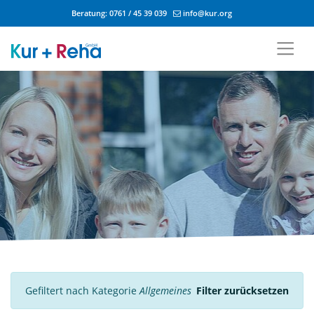
Beratung:
0761 / 45 39 039
info@kur.org
Zum Inhalt springen
Gefiltert nach Kategorie
Allgemeines
Filter zurücksetzen