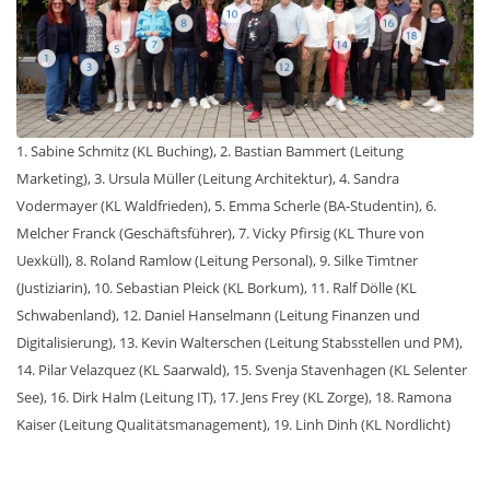
1. Sabine Schmitz (KL Buching), 2. Bastian Bammert (Leitung
Marketing), 3. Ursula Müller (Leitung Architektur), 4. Sandra
Vodermayer (KL Waldfrieden), 5. Emma Scherle (BA-Studentin), 6.
Melcher Franck (Geschäftsführer), 7. Vicky Pfirsig (KL Thure von
Uexküll), 8. Roland Ramlow (Leitung Personal), 9. Silke Timtner
(Justiziarin), 10. Sebastian Pleick (KL Borkum), 11. Ralf Dölle (KL
Schwabenland), 12. Daniel Hanselmann (Leitung Finanzen und
Digitalisierung), 13. Kevin Walterschen (Leitung Stabsstellen und PM),
14. Pilar Velazquez (KL Saarwald), 15. Svenja Stavenhagen (KL Selenter
See), 16. Dirk Halm (Leitung IT), 17. Jens Frey (KL Zorge), 18. Ramona
Kaiser (Leitung Qualitätsmanagement), 19. Linh Dinh (KL Nordlicht)