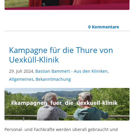
0 Kommentare
Kampagne für die Thure von
Uexküll-Klinik
29. Juli 2024,
Bastian Bammert
-
Aus den Kliniken
,
Allgemeines
,
Bekanntmachung
Personal- und Fachkräfte werden überall gebraucht und