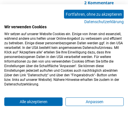
2 Kommentare
Fortfahren, ohne zu akzeptieren
Datenschutzerklärung
<<
<
1
2
3
4
5
6
7
8
9
Wir verwenden Cookies
10
11
12
13
14
15
16
17
>
>>
Wir setzen auf unserer Website Cookies ein. Einige von ihnen sind essenziell,
während andere uns helfen unser Online-Angebot zu verbessern und effizient
zu betreiben. Einige dieser personenbezogenen Daten werden ggf. in den USA
verarbeitet. In der USA besteht kein angemessenes Datenschutzniveau. Mit
Klick auf "Akzeptiere alle" erteilen Sie Ihre Einwilligung dazu, dass Ihre
personenbezogenen Daten in den USA verarbeitet werden. Für weitere
Informationen zu den von uns verwendeten Cookies öffnen Sie bitte die
Einstellungen über die Schaltfläche "Anpassen". Sie können diese
Einstellungen jederzeit aufrufen und Cookies auch nachträglich abwählen
(über den Link "Datenschutz" und über den "Fingerabdruck"- Button unten
Impressum
Datenschutz
Barrierefreiheitserklärung
bzw. links auf unserer Website). Nähere Hinweise erhalten Sie zudem in der
Datenschutzerklärung.
Cookie-Einstellungen
Sitemap
Nutzungsbedingungen
Hinweisgeberkanal
Blog
Mitarbeiter*innen
Alle akzeptieren
Anpassen
Login