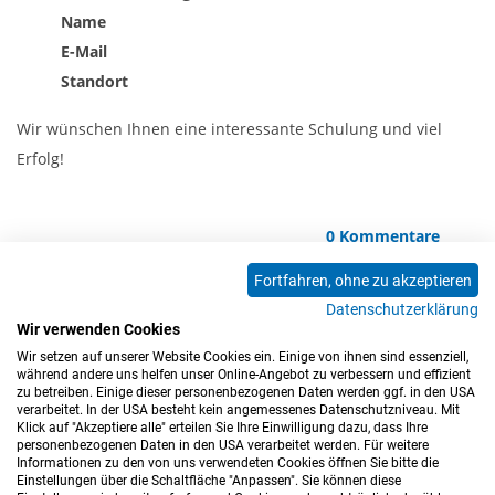
Name
E-Mail
Standort
Wir wünschen Ihnen eine interessante Schulung und viel
Erfolg!
0 Kommentare
Fortfahren, ohne zu akzeptieren
Datenschutzerklärung
<<
<
1
2
3
4
5
6
7
8
9
Wir verwenden Cookies
10
11
12
13
14
15
16
17
>
>>
Wir setzen auf unserer Website Cookies ein. Einige von ihnen sind essenziell,
während andere uns helfen unser Online-Angebot zu verbessern und effizient
zu betreiben. Einige dieser personenbezogenen Daten werden ggf. in den USA
verarbeitet. In der USA besteht kein angemessenes Datenschutzniveau. Mit
Klick auf "Akzeptiere alle" erteilen Sie Ihre Einwilligung dazu, dass Ihre
personenbezogenen Daten in den USA verarbeitet werden. Für weitere
Informationen zu den von uns verwendeten Cookies öffnen Sie bitte die
Einstellungen über die Schaltfläche "Anpassen". Sie können diese