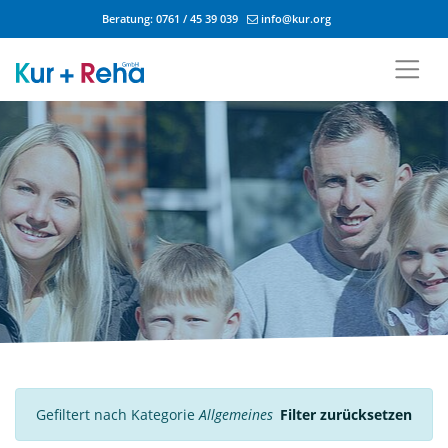
Beratung:
0761 / 45 39 039
info@kur.org
Zum Inhalt springen
Gefiltert nach Kategorie
Allgemeines
Filter zurücksetzen