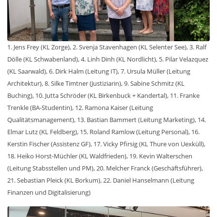
1. Jens Frey (KL Zorge), 2. Svenja Stavenhagen (KL Selenter See), 3. Ralf
Dölle (KL Schwabenland), 4. Linh Dinh (KL Nordlicht), 5. Pilar Velazquez
(KL Saarwald), 6. Dirk Halm (Leitung IT), 7. Ursula Müller (Leitung
Architektur), 8. Silke Timtner (Justiziarin), 9. Sabine Schmitz (KL
Buching), 10. Jutta Schröder (KL Birkenbuck + Kandertal), 11. Franke
Trenkle (BA-Studentin), 12. Ramona Kaiser (Leitung
Qualitätsmanagement), 13. Bastian Bammert (Leitung Marketing), 14.
Elmar Lutz (KL Feldberg), 15. Roland Ramlow (Leitung Personal), 16.
Kerstin Fischer (Assistenz GF), 17. Vicky Pfirsig (KL Thure von Uexküll),
18. Heiko Horst-Müchler (KL Waldfrieden), 19. Kevin Walterschen
(Leitung Stabsstellen und PM), 20. Melcher Franck (Geschäftsführer),
21. Sebastian Pleick (KL Borkum), 22. Daniel Hanselmann (Leitung
Finanzen und Digitalisierung)