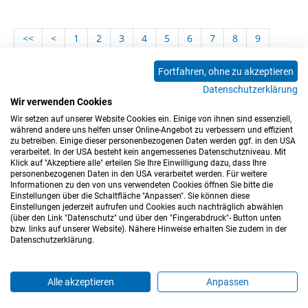
<<
<
1
2
3
4
5
6
7
8
9
10
11
12
13
14
15
16
17
18
Fortfahren, ohne zu akzeptieren
19
20
21
22
23
24
25
26
27
Datenschutzerklärung
28
29
30
31
32
33
34
35
36
Wir verwenden Cookies
Wir setzen auf unserer Website Cookies ein. Einige von ihnen sind essenziell,
37
>
>>
während andere uns helfen unser Online-Angebot zu verbessern und effizient
zu betreiben. Einige dieser personenbezogenen Daten werden ggf. in den USA
verarbeitet. In der USA besteht kein angemessenes Datenschutzniveau. Mit
Klick auf "Akzeptiere alle" erteilen Sie Ihre Einwilligung dazu, dass Ihre
personenbezogenen Daten in den USA verarbeitet werden. Für weitere
Informationen zu den von uns verwendeten Cookies öffnen Sie bitte die
Einstellungen über die Schaltfläche "Anpassen". Sie können diese
Einstellungen jederzeit aufrufen und Cookies auch nachträglich abwählen
(über den Link "Datenschutz" und über den "Fingerabdruck"- Button unten
Impressum
Datenschutz
Barrierefreiheitserklärung
bzw. links auf unserer Website). Nähere Hinweise erhalten Sie zudem in der
Datenschutzerklärung.
Cookie-Einstellungen
Sitemap
Nutzungsbedingungen
Hinweisgeberkanal
Blog
Mitarbeiter*innen
Alle akzeptieren
Anpassen
Login