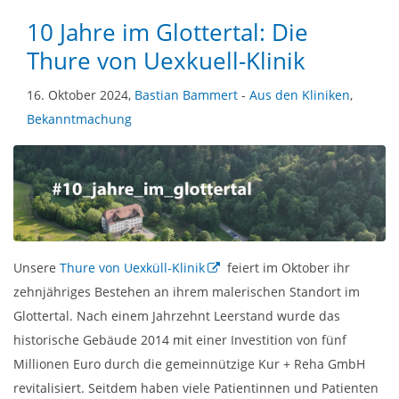
10 Jahre im Glottertal: Die
Thure von Uexkuell-Klinik
16. Oktober 2024,
Bastian Bammert
-
Aus den Kliniken
,
Bekanntmachung
Unsere
Thure von Uexküll-Klinik
feiert im Oktober ihr
zehnjähriges Bestehen an ihrem malerischen Standort im
Glottertal. Nach einem Jahrzehnt Leerstand wurde das
historische Gebäude 2014 mit einer Investition von fünf
Millionen Euro durch die gemeinnützige Kur + Reha GmbH
revitalisiert. Seitdem haben viele Patientinnen und Patienten