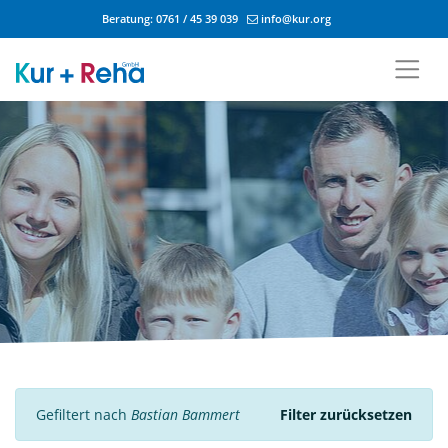
Beratung:
0761 / 45 39 039
info@kur.org
Zum Inhalt springen
Gefiltert nach
Bastian Bammert
Filter zurücksetzen