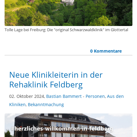
Tolle Lage bei Freiburg: Die "original Schwarzwaldklinik" im Glottertal
0 Kommentare
Neue Klinikleiterin in der
Rehaklinik Feldberg
02. Oktober 2024,
Bastian Bammert
-
Personen
,
Aus den
Kliniken
,
Bekanntmachung