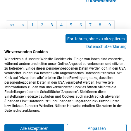
0 Kommentare
<<
<
1
2
3
4
5
6
7
8
9
10
11
12
13
14
15
16
17
18
Fortfahren, ohne zu akzeptieren
19
20
21
22
23
24
25
26
27
Datenschutzerklärung
28
29
30
31
32
33
34
35
36
Wir verwenden Cookies
37
>
>>
Wir setzen auf unserer Website Cookies ein. Einige von ihnen sind essenziell,
während andere uns helfen unser Online-Angebot zu verbessern und effizient
zu betreiben. Einige dieser personenbezogenen Daten werden ggf. in den USA
verarbeitet. In der USA besteht kein angemessenes Datenschutzniveau. Mit
Klick auf "Akzeptiere alle" erteilen Sie Ihre Einwilligung dazu, dass Ihre
personenbezogenen Daten in den USA verarbeitet werden. Für weitere
Informationen zu den von uns verwendeten Cookies öffnen Sie bitte die
Einstellungen über die Schaltfläche "Anpassen". Sie können diese
Einstellungen jederzeit aufrufen und Cookies auch nachträglich abwählen
(über den Link "Datenschutz" und über den "Fingerabdruck"- Button unten
Impressum
Datenschutz
Barrierefreiheitserklärung
bzw. links auf unserer Website). Nähere Hinweise erhalten Sie zudem in der
Datenschutzerklärung.
Cookie-Einstellungen
Sitemap
Nutzungsbedingungen
Hinweisgeberkanal
Blog
Mitarbeiter*innen
Alle akzeptieren
Anpassen