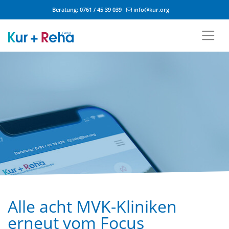
Beratung:
0761 / 45 39 039
info@kur.org
Zum Inhalt springen
Alle acht MVK-Kliniken
erneut vom Focus