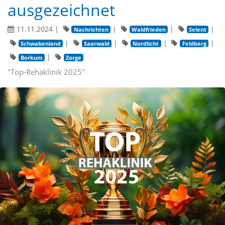
ausgezeichnet
11.11.2024
|
|
|
|
Nachrichten
Waldfrieden
Selent
|
|
|
|
Schwabenland
Saarwald
Nordlicht
Feldberg
|
Borkum
Zorge
"Top-Rehaklinik 2025"