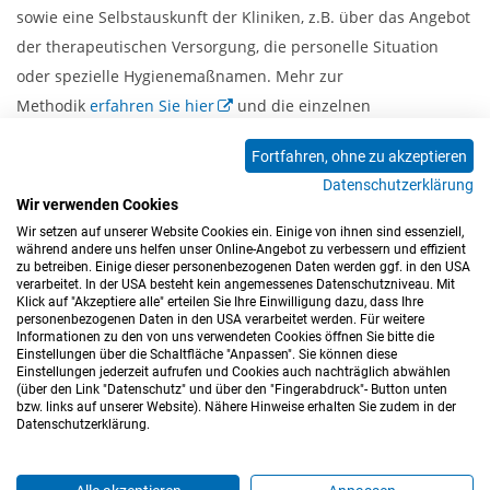
sowie eine Selbstauskunft der Kliniken, z.B. über das Angebot
der therapeutischen Versorgung, die personelle Situation
oder spezielle Hygienemaßnamen. Mehr zur
Methodik
erfahren Sie hier
und die einzelnen
Klinikergebnisse finden Sie
über dieser Seite
.
Fortfahren, ohne zu akzeptieren
Herzlichen Glückwunsch an die Teams unserer Kliniken!
Datenschutzerklärung
Wir verwenden Cookies
Zurück
Wir setzen auf unserer Website Cookies ein. Einige von ihnen sind essenziell,
während andere uns helfen unser Online-Angebot zu verbessern und effizient
zu betreiben. Einige dieser personenbezogenen Daten werden ggf. in den USA
verarbeitet. In der USA besteht kein angemessenes Datenschutzniveau. Mit
Klick auf "Akzeptiere alle" erteilen Sie Ihre Einwilligung dazu, dass Ihre
personenbezogenen Daten in den USA verarbeitet werden. Für weitere
Informationen zu den von uns verwendeten Cookies öffnen Sie bitte die
Einstellungen über die Schaltfläche "Anpassen". Sie können diese
Einstellungen jederzeit aufrufen und Cookies auch nachträglich abwählen
(über den Link "Datenschutz" und über den "Fingerabdruck"- Button unten
Impressum
Datenschutz
Barrierefreiheitserklärung
bzw. links auf unserer Website). Nähere Hinweise erhalten Sie zudem in der
Datenschutzerklärung.
Cookie-Einstellungen
Sitemap
Nutzungsbedingungen
Hinweisgeberkanal
Blog
Mitarbeiter*innen