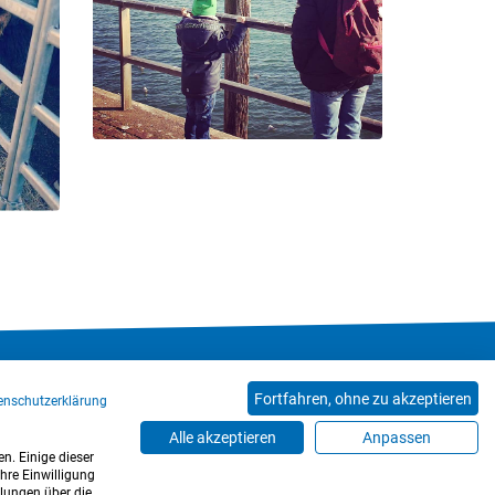
Hinweisgeberkanal
Blog
Mitarbeiter*innen
Fortfahren, ohne zu akzeptieren
enschutzerklärung
Alle akzeptieren
Anpassen
n. Einige dieser
hre Einwilligung
llungen über die