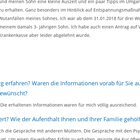
und meinen Sohn eine kleine Auszeit und ein paar Tipps im Umgan
zu erhalten. Ganz besonders im Hinblick auf Entspannungsmaß
Wutanfällen meines Sohnes. Ich war ab dem 31.01.2018 für drei W
meinem damals 3- jährigen Sohn. Ich habe auch einen Antrag auf V
Krankenkasse aber leider abgelehnt wurde.
rg erfahren? Waren die Informationen vorab für Sie 
 gewünscht?
. Die erhaltenen Informationen waren für mich völlig ausreichend.
rt? Wie der Aufenthalt Ihnen und Ihrer Familie gehol
auch die Gespräche mit anderen Müttern. Die Gespräche mit den Ps
ugt. Um einen dauerhaften Erfolg zu erhalten, müsste die Kur öfter