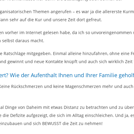
ganisatorischen Themen angerufen – es war ja die allererste Ku
ann sehr auf die Kur und unsere Zeit dort gefreut.
en vorher im Internet gelesen habe, da ich so unvoreingenommen w
 selbst daraus macht.
e Ratschläge mitgegeben. Einmal alleine hinzufahren, ohne eine
 gewinnt und neue Kontakte knüpft und auch sich wirklich Zeit f
rt? Wie der Aufenthalt Ihnen und Ihrer Familie gehol
. Keine Rückschmerzen und keine Magenschmerzen mehr und auch m
l Dinge von Daheim mit etwas Distanz zu betrachten und zu überde
die Defizite aufgezeigt, die sich im Alltag einschleichen. Und ja,
ag einzubauen und sich BEWUSST die Zeit zu nehmen!