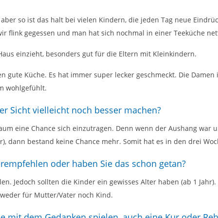
 aber so ist das halt bei vielen Kindern, die jeden Tag neue Ein
wir flink gegessen und man hat sich nochmal in einer Teeküche n
aus einzieht, besonders gut für die Eltern mit Kleinkindern.
 gute Küche. Es hat immer super lecker geschmeckt. Die Damen i
m wohlgefühlt.
er Sicht vielleicht noch besser machen?
aum eine Chance sich einzutragen. Denn wenn der Aushang war un
ar), dann bestand keine Chance mehr. Somit hat es in den drei Wo
terempfehlen oder haben Sie das schon getan?
en. Jedoch sollten die Kinder ein gewisses Alter haben (ab 1 Jahr).
weder für Mutter/Vater noch Kind.
ie mit dem Gedanken spielen, auch eine Kur oder Re