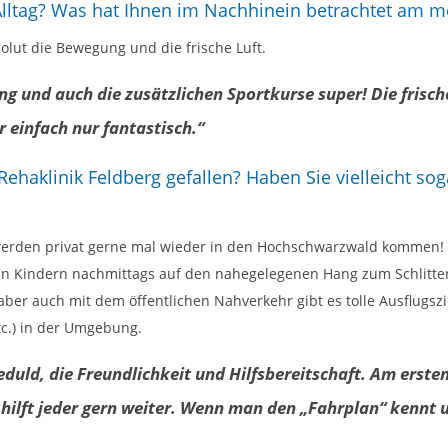
ltag? Was hat Ihnen im Nachhinein betrachtet am m
solut die Bewegung und die frische Luft.
g und auch die zusätzlichen Sportkurse super! Die frische
 einfach nur fantastisch.“
ehaklinik Feldberg gefallen? Haben Sie vielleicht so
ir werden privat gerne mal wieder in den Hochschwarzwald kommen!
t den Kindern nachmittags auf den nahegelegenen Hang zum Schlitte
aber auch mit dem öffentlichen Nahverkehr gibt es tolle Ausflugszie
tc.) in der Umgebung.
eduld, die Freundlichkeit und Hilfsbereitschaft. Am erste
hilft jeder gern weiter. Wenn man den „Fahrplan“ kennt u