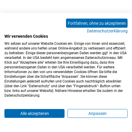
Fortfahren, ohne zu akzeptieren
Datenschutzerklärung
Wir verwenden Cookies
Wir setzen auf unserer Website Cookies ein. Einige von ihnen sind essenziell,
während andere uns helfen unser Online-Angebot zu verbessern und effizient
zu betreiben. Einige dieser personenbezogenen Daten werden ggf. in den USA
verarbeitet. In der USA besteht kein angemessenes Datenschutzniveau. Mit
Klick auf "Akzeptiere alle" erteilen Sie Ihre Einwilligung dazu, dass Ihre
personenbezogenen Daten in den USA verarbeitet werden. Für weitere
Informationen zu den von uns verwendeten Cookies öffnen Sie bitte die
Einstellungen über die Schaltfläche "Anpassen". Sie können diese
Einstellungen jederzeit aufrufen und Cookies auch nachträglich abwählen
(über den Link "Datenschutz" und über den "Fingerabdruck"- Button unten
Impressum
Datenschutz
Barrierefreiheitserklärung
bzw. links auf unserer Website). Nähere Hinweise erhalten Sie zudem in der
Datenschutzerklärung.
Cookie-Einstellungen
Sitemap
Nutzungsbedingungen
Hinweisgeberkanal
Blog
Mitarbeiter*innen
Alle akzeptieren
Anpassen
Login