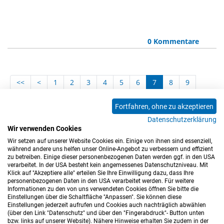
0 Kommentare
<<
<
1
2
3
4
5
6
7
8
9
10
11
12
13
14
15
16
17
18
Fortfahren, ohne zu akzeptieren
19
20
21
22
23
24
25
26
27
Datenschutzerklärung
28
29
30
31
32
33
34
35
36
Wir verwenden Cookies
Wir setzen auf unserer Website Cookies ein. Einige von ihnen sind essenziell,
37
>
>>
während andere uns helfen unser Online-Angebot zu verbessern und effizient
zu betreiben. Einige dieser personenbezogenen Daten werden ggf. in den USA
verarbeitet. In der USA besteht kein angemessenes Datenschutzniveau. Mit
Klick auf "Akzeptiere alle" erteilen Sie Ihre Einwilligung dazu, dass Ihre
personenbezogenen Daten in den USA verarbeitet werden. Für weitere
Informationen zu den von uns verwendeten Cookies öffnen Sie bitte die
Einstellungen über die Schaltfläche "Anpassen". Sie können diese
Einstellungen jederzeit aufrufen und Cookies auch nachträglich abwählen
(über den Link "Datenschutz" und über den "Fingerabdruck"- Button unten
Impressum
Datenschutz
Barrierefreiheitserklärung
bzw. links auf unserer Website). Nähere Hinweise erhalten Sie zudem in der