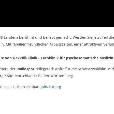
n 38 Ländern berühmt und beliebt gemacht. Werden Sie jetzt Teil di
in. Mit familienfreundlichen Arbeitszeiten, einer attraktiven Verg
ure von Uexküll-Klinik - Fachklinik für psychosomatische Medizi
ehört, der
Radiospot
"Pflegefachkräfte für die Schwarzwaldklinik" de
rg / Süddeutschland / Baden-Württemberg.
 diesen Link erreichbar:
jobs.kur.org