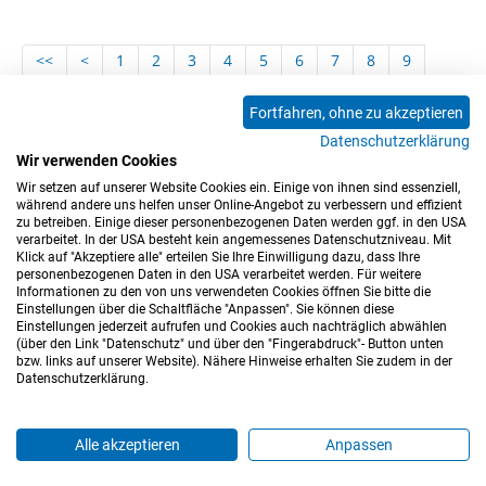
<<
<
1
2
3
4
5
6
7
8
9
10
11
12
13
14
15
16
17
18
Fortfahren, ohne zu akzeptieren
19
20
21
22
23
24
25
26
27
Datenschutzerklärung
28
29
30
31
32
33
34
35
36
Wir verwenden Cookies
37
>
>>
Wir setzen auf unserer Website Cookies ein. Einige von ihnen sind essenziell,
während andere uns helfen unser Online-Angebot zu verbessern und effizient
zu betreiben. Einige dieser personenbezogenen Daten werden ggf. in den USA
verarbeitet. In der USA besteht kein angemessenes Datenschutzniveau. Mit
Klick auf "Akzeptiere alle" erteilen Sie Ihre Einwilligung dazu, dass Ihre
personenbezogenen Daten in den USA verarbeitet werden. Für weitere
Informationen zu den von uns verwendeten Cookies öffnen Sie bitte die
Einstellungen über die Schaltfläche "Anpassen". Sie können diese
Einstellungen jederzeit aufrufen und Cookies auch nachträglich abwählen
(über den Link "Datenschutz" und über den "Fingerabdruck"- Button unten
Impressum
Datenschutz
Barrierefreiheitserklärung
bzw. links auf unserer Website). Nähere Hinweise erhalten Sie zudem in der
Datenschutzerklärung.
Cookie-Einstellungen
Sitemap
Nutzungsbedingungen
Hinweisgeberkanal
Blog
Mitarbeiter*innen
Alle akzeptieren
Anpassen
Login