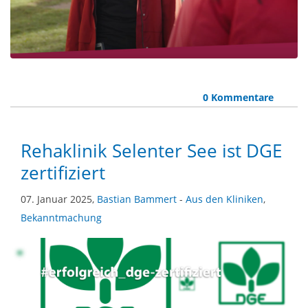
0 Kommentare
Rehaklinik Selenter See ist DGE
zertifiziert
07. Januar 2025,
Bastian Bammert
-
Aus den Kliniken
,
Bekanntmachung