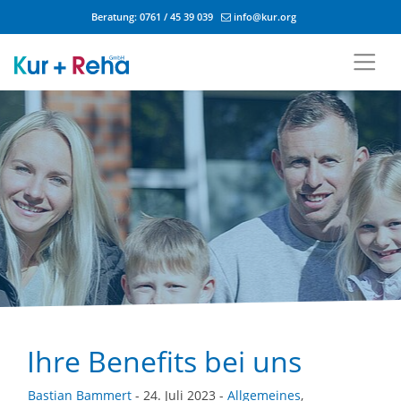
Beratung:
0761 / 45 39 039
info@kur.org
Zum Inhalt springen
Ihre Benefits bei uns
Bastian Bammert
- 24. Juli 2023 -
Allgemeines
,