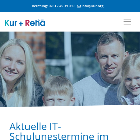
Beratung:
0761 / 45 39 039
info@kur.org
Zum Inhalt springen
Aktuelle IT-
Schulungstermine im