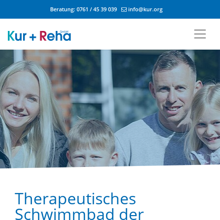
Beratung:
0761 / 45 39 039
info@kur.org
Zum Inhalt springen
Therapeutisches
Schwimmbad der