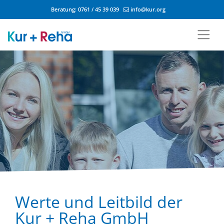
Beratung:
0761 / 45 39 039
info@kur.org
Zum Inhalt springen
Werte und Leitbild der
Kur + Reha GmbH