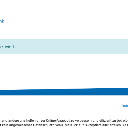
nk
ktiviert.
klärung
Cookie-Einstellungen
Sitemap
Nutzungsbedingungen
Dat
Login
hrend andere uns helfen unser Online-Angebot zu verbessern und effizient zu betreibe
kein angemessenes Datenschutzniveau. Mit Klick auf "Akzeptiere alle" erteilen Sie I