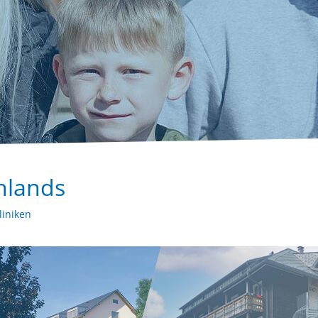
hlands
liniken