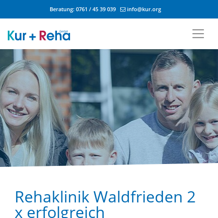
Beratung:
0761 / 45 39 039
info@kur.org
Zum Inhalt springen
Rehaklinik Waldfrieden 2
x erfolgreich