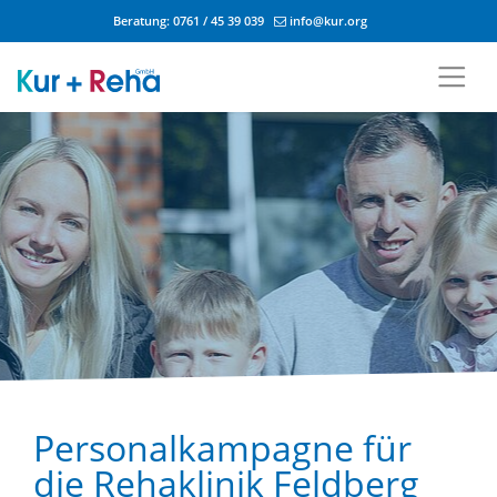
Beratung:
0761 / 45 39 039
info@kur.org
Zum Inhalt springen
Personalkampagne für
die Rehaklinik Feldberg