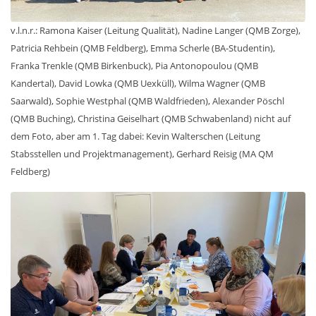
v.l.n.r.: Ramona Kaiser (Leitung Qualität), Nadine Langer (QMB Zorge),
Patricia Rehbein (QMB Feldberg), Emma Scherle (BA-Studentin),
Franka Trenkle (QMB Birkenbuck), Pia Antonopoulou (QMB
Kandertal), David Lowka (QMB Uexküll), Wilma Wagner (QMB
Saarwald), Sophie Westphal (QMB Waldfrieden), Alexander Pöschl
(QMB Buching), Christina Geiselhart (QMB Schwabenland) nicht auf
dem Foto, aber am 1. Tag dabei: Kevin Walterschen (Leitung
Stabsstellen und Projektmanagement), Gerhard Reisig (MA QM
Feldberg)