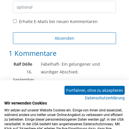
Erhalte E-Mails bei neuen Kommentaren
Absenden
1 Kommentare
Ralf Dölle
Fabelhaft- Ein gelungener und
16.
würdiger Abschied.
September
2024
Fortfahren, ohne zu akzeptieren
Datenschutzerklärung
Wir verwenden Cookies
<<
<
1
>
>>
Wir setzen auf unserer Website Cookies ein. Einige von ihnen sind essenziell,
während andere uns helfen unser Online-Angebot zu verbessern und effizient
zu betreiben. Einige dieser personenbezogenen Daten werden ggf. in den USA
verarbeitet. In der USA besteht kein angemessenes Datenschutzniveau. Mit
Klick auf "Akzeptiere alle" erteilen Sie Ihre Einwilligung dazu, dass Ihre