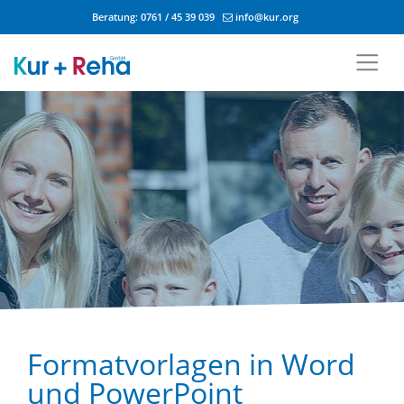
Beratung:
0761 / 45 39 039
info@kur.org
Zum Inhalt springen
Formatvorlagen in Word
und PowerPoint