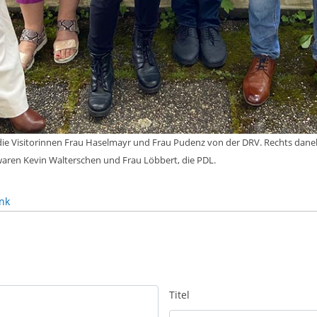
ich die Visitorinnen Frau Haselmayr und Frau Pudenz von der DRV. Rechts dan
 waren Kevin Walterschen und Frau Löbbert, die PDL.
nk
Titel