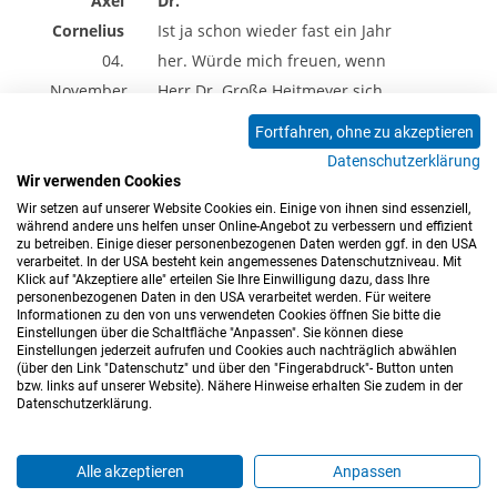
Axel
Dr.
Cornelius
Ist ja schon wieder fast ein Jahr
04.
her. Würde mich freuen, wenn
November
Herr Dr. Große Heitmeyer sich
2024
mal bei mir meldet. Tolle Truppe.
Fortfahren, ohne zu akzeptieren
Datenschutzerklärung
Wir verwenden Cookies
Wir setzen auf unserer Website Cookies ein. Einige von ihnen sind essenziell,
<<
<
1
>
>>
während andere uns helfen unser Online-Angebot zu verbessern und effizient
zu betreiben. Einige dieser personenbezogenen Daten werden ggf. in den USA
verarbeitet. In der USA besteht kein angemessenes Datenschutzniveau. Mit
Klick auf "Akzeptiere alle" erteilen Sie Ihre Einwilligung dazu, dass Ihre
personenbezogenen Daten in den USA verarbeitet werden. Für weitere
Informationen zu den von uns verwendeten Cookies öffnen Sie bitte die
Einstellungen über die Schaltfläche "Anpassen". Sie können diese
Einstellungen jederzeit aufrufen und Cookies auch nachträglich abwählen
(über den Link "Datenschutz" und über den "Fingerabdruck"- Button unten
Impressum
Datenschutz
Barrierefreiheitserklärung
bzw. links auf unserer Website). Nähere Hinweise erhalten Sie zudem in der
Datenschutzerklärung.
Cookie-Einstellungen
Sitemap
Nutzungsbedingungen
Hinweisgeberkanal
Blog
Mitarbeiter*innen
Alle akzeptieren
Anpassen