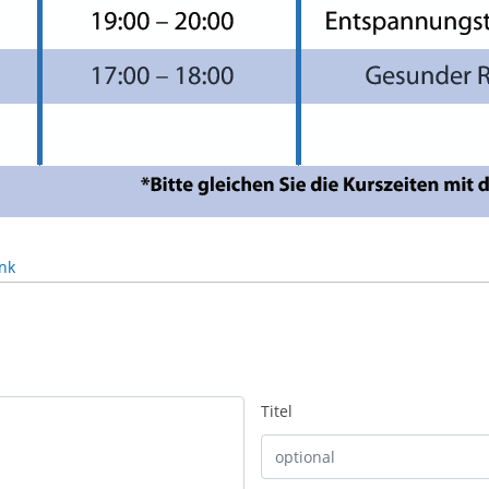
nk
Titel