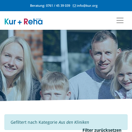
Beratung:
0761 / 45 39 039
info@kur.org
Zum Inhalt springen
Gefiltert nach Kategorie
Aus den Kliniken
Filter zurücksetzen