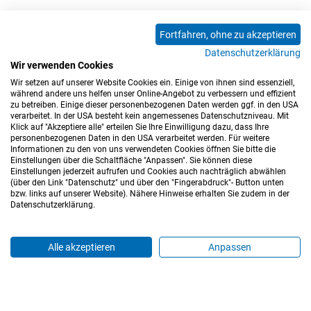
Fortfahren, ohne zu akzeptieren
<<
<
1
2
3
4
5
6
7
8
9
Datenschutzerklärung
10
11
12
13
14
15
16
17
18
Wir verwenden Cookies
Wir setzen auf unserer Website Cookies ein. Einige von ihnen sind essenziell,
19
20
21
22
>
>>
während andere uns helfen unser Online-Angebot zu verbessern und effizient
zu betreiben. Einige dieser personenbezogenen Daten werden ggf. in den USA
verarbeitet. In der USA besteht kein angemessenes Datenschutzniveau. Mit
Klick auf "Akzeptiere alle" erteilen Sie Ihre Einwilligung dazu, dass Ihre
personenbezogenen Daten in den USA verarbeitet werden. Für weitere
Informationen zu den von uns verwendeten Cookies öffnen Sie bitte die
Einstellungen über die Schaltfläche "Anpassen". Sie können diese
Einstellungen jederzeit aufrufen und Cookies auch nachträglich abwählen
(über den Link "Datenschutz" und über den "Fingerabdruck"- Button unten
Impressum
Datenschutz
Barrierefreiheitserklärung
bzw. links auf unserer Website). Nähere Hinweise erhalten Sie zudem in der
Datenschutzerklärung.
Cookie-Einstellungen
Sitemap
Nutzungsbedingungen
Hinweisgeberkanal
Blog
Mitarbeiter*innen
Alle akzeptieren
Anpassen
Login