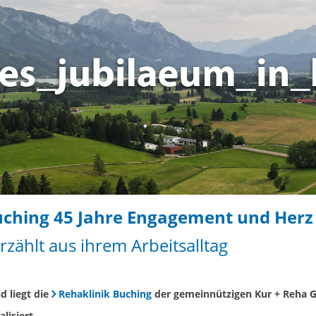
Buching 45 Jahre Engagement und Herz 
rzählt aus ihrem Arbeitsalltag
d liegt die
Rehaklinik Buching
der gemeinnützigen Kur + Reha G
lisiert.