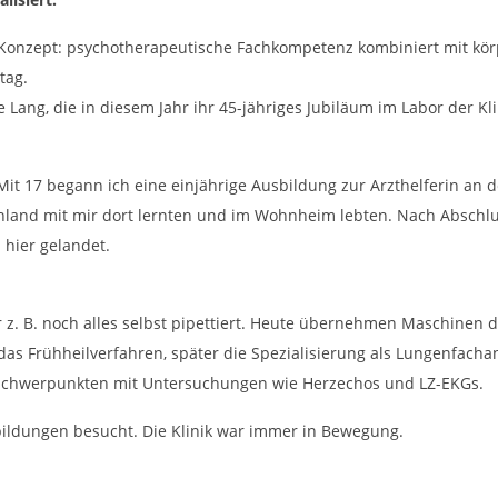
s Konzept: psychotherapeutische Fachkompetenz kombiniert mit kör
tag.
 Lang, die in diesem Jahr ihr 45-jähriges Jubiläum im Labor der Klin
 Mit 17 begann ich eine einjährige Ausbildung zur Arzthelferin an 
land mit mir dort lernten und im Wohnheim lebten. Nach Abschlus
 hier gelandet.
r z. B. noch alles selbst pipettiert. Heute übernehmen Maschinen
as Frühheilverfahren, später die Spezialisierung als Lungenfacha
 Schwerpunkten mit Untersuchungen wie Herzechos und LZ-EKGs.
tbildungen besucht. Die Klinik war immer in Bewegung.