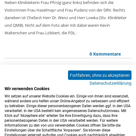
Neben Klinikleiterin Frau Pfirsig (ganz links) befinden sich die
Visitorinnen Frau Haselmayr und Frau Pudenz von der DRV. Rechts
daneben ist Chefarzt Herr Dr. Wenz und Herr Lowka (Stv. Klinikleiter
und QMB). Nicht auf dem Foto aber mit dabei waren Kevin
Walterschen und Frau Löbbert, die PDL.
0 Kommentare
Fortfahren, ohne zu akzeptieren
<<
<
1
2
3
4
5
6
7
8
9
Datenschutzerklärung
10
11
12
13
14
15
16
17
18
Wir verwenden Cookies
Wir setzen auf unserer Website Cookies ein. Einige von ihnen sind essenziell,
19
20
21
22
>
>>
während andere uns helfen unser Online-Angebot zu verbessern und effizient
zu betreiben. Einige dieser personenbezogenen Daten werden ggf. in den USA
verarbeitet. In der USA besteht kein angemessenes Datenschutzniveau. Mit
Klick auf "Akzeptiere alle" erteilen Sie Ihre Einwilligung dazu, dass Ihre
personenbezogenen Daten in den USA verarbeitet werden. Für weitere
Informationen zu den von uns verwendeten Cookies öffnen Sie bitte die
Einstellungen über die Schaltfläche "Anpassen". Sie können diese
Einstellungen jederzeit aufrufen und Cookies auch nachträglich abwählen