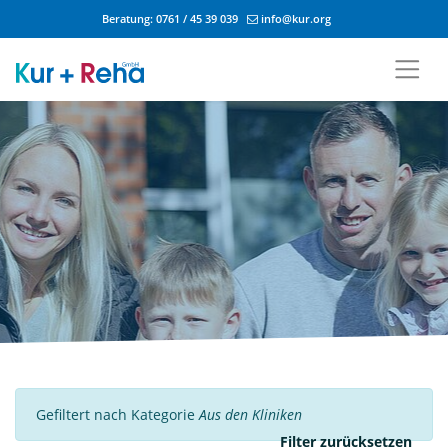
Beratung:
0761 / 45 39 039
info@kur.org
Zum Inhalt springen
Gefiltert nach Kategorie
Aus den Kliniken
Filter zurücksetzen