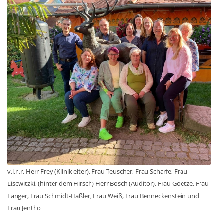
v.l.n.r. Herr Frey (Klinikleiter), Frau Teuscher, Frau Scharfe, Frau
Lisewitzki, (hinter dem Hirsch) Herr Bosch (Auditor), Frau Goetze, Frau
Langer, Frau Schmidt-Häßler, Frau Weiß, Frau Benneckenstein und
Frau Jentho