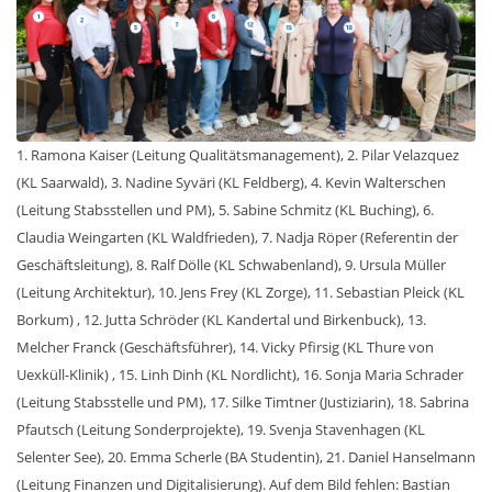
1. Ramona Kaiser (Leitung Qualitätsmanagement), 2. Pilar Velazquez
(KL Saarwald), 3. Nadine Syväri (KL Feldberg), 4. Kevin Walterschen
(Leitung Stabsstellen und PM), 5. Sabine Schmitz (KL Buching), 6.
Claudia Weingarten (KL Waldfrieden), 7. Nadja Röper (Referentin der
Geschäftsleitung), 8. Ralf Dölle (KL Schwabenland), 9. Ursula Müller
(Leitung Architektur), 10. Jens Frey (KL Zorge), 11. Sebastian Pleick (KL
Borkum) , 12. Jutta Schröder (KL Kandertal und Birkenbuck), 13.
Melcher Franck (Geschäftsführer), 14. Vicky Pfirsig (KL Thure von
Uexküll-Klinik) , 15. Linh Dinh (KL Nordlicht), 16. Sonja Maria Schrader
(Leitung Stabsstelle und PM), 17. Silke Timtner (Justiziarin), 18. Sabrina
Pfautsch (Leitung Sonderprojekte), 19. Svenja Stavenhagen (KL
Selenter See), 20. Emma Scherle (BA Studentin), 21. Daniel Hanselmann
(Leitung Finanzen und Digitalisierung). Auf dem Bild fehlen: Bastian