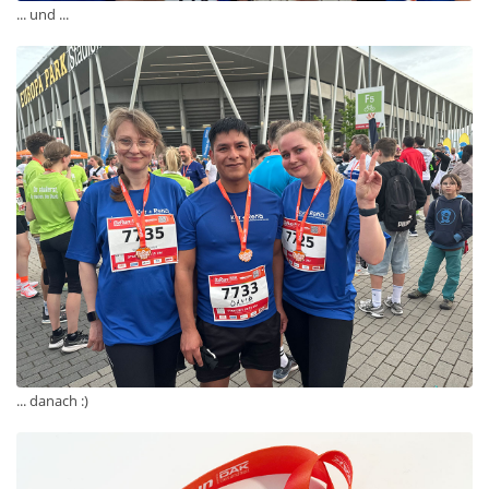
... und ...
... danach :)