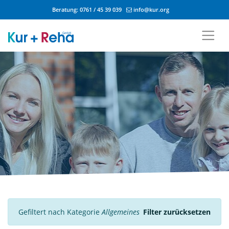
Beratung:
0761 / 45 39 039
info@kur.org
Zum Inhalt springen
Gefiltert nach Kategorie
Allgemeines
Filter zurücksetzen