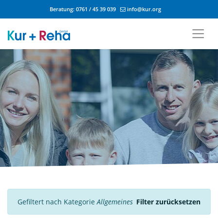
Beratung:
0761 / 45 39 039
info@kur.org
Zum Inhalt springen
Gefiltert nach Kategorie
Allgemeines
Filter zurücksetzen