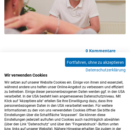
0 Kommentare
Fortfahren, ohne zu akzeptieren
Datenschutzerklärung
<<
<
1
2
3
4
5
6
7
8
9
Wir verwenden Cookies
10
11
12
13
14
15
16
17
>
>>
Wir setzen auf unserer Website Cookies ein. Einige von ihnen sind essenziell,
während andere uns helfen unser Online-Angebot zu verbessern und effizient
zu betreiben. Einige dieser personenbezogenen Daten werden ggf. in den USA
verarbeitet. In der USA besteht kein angemessenes Datenschutzniveau. Mit
Klick auf "Akzeptiere alle" erteilen Sie Ihre Einwilligung dazu, dass Ihre
personenbezogenen Daten in den USA verarbeitet werden. Für weitere
Informationen zu den von uns verwendeten Cookies öffnen Sie bitte die
Einstellungen über die Schaltfläche "Anpassen". Sie können diese
Einstellungen jederzeit aufrufen und Cookies auch nachträglich abwählen
(über den Link "Datenschutz" und über den "Fingerabdruck"- Button unten
Impressum
Datenschutz
Barrierefreiheitserklärung
bzw. links auf unserer Website). Nähere Hinweise erhalten Sie zudem in der