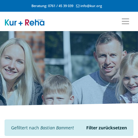
Beratung:
0761 / 45 39 039
info@kur.org
Zum Inhalt springen
Gefiltert nach
Bastian Bammert
Filter zurücksetzen