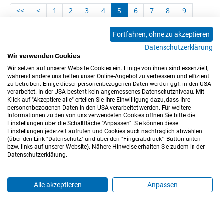
<<
<
1
2
3
4
5
6
7
8
9
10
11
12
13
14
15
16
17
18
Fortfahren, ohne zu akzeptieren
19
20
21
22
23
24
25
26
27
Datenschutzerklärung
28
29
30
31
32
33
34
35
36
Wir verwenden Cookies
37
>
>>
Wir setzen auf unserer Website Cookies ein. Einige von ihnen sind essenziell,
während andere uns helfen unser Online-Angebot zu verbessern und effizient
zu betreiben. Einige dieser personenbezogenen Daten werden ggf. in den USA
verarbeitet. In der USA besteht kein angemessenes Datenschutzniveau. Mit
Klick auf "Akzeptiere alle" erteilen Sie Ihre Einwilligung dazu, dass Ihre
personenbezogenen Daten in den USA verarbeitet werden. Für weitere
Informationen zu den von uns verwendeten Cookies öffnen Sie bitte die
Einstellungen über die Schaltfläche "Anpassen". Sie können diese
Einstellungen jederzeit aufrufen und Cookies auch nachträglich abwählen
(über den Link "Datenschutz" und über den "Fingerabdruck"- Button unten
Impressum
Datenschutz
Barrierefreiheitserklärung
bzw. links auf unserer Website). Nähere Hinweise erhalten Sie zudem in der
Datenschutzerklärung.
Cookie-Einstellungen
Sitemap
Nutzungsbedingungen
Hinweisgeberkanal
Blog
Mitarbeiter*innen
Alle akzeptieren
Anpassen
Login