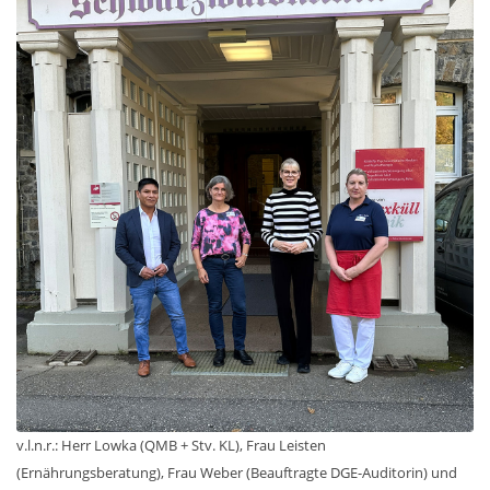
v.l.n.r.: Herr Lowka (QMB + Stv. KL), Frau Leisten
(Ernährungsberatung), Frau Weber (Beauftragte DGE-Auditorin) und