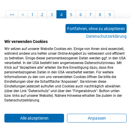
<<
<
1
2
3
4
5
6
7
8
9
10
11
12
13
14
15
16
17
18
Fortfahren, ohne zu akzeptieren
19
20
21
22
23
24
25
26
27
Datenschutzerklärung
28
29
30
31
32
33
34
35
36
Wir verwenden Cookies
Wir setzen auf unserer Website Cookies ein. Einige von ihnen sind essenziell,
37
>
>>
während andere uns helfen unser Online-Angebot zu verbessern und effizient
zu betreiben. Einige dieser personenbezogenen Daten werden ggf. in den USA
verarbeitet. In der USA besteht kein angemessenes Datenschutzniveau. Mit
Klick auf "Akzeptiere alle" erteilen Sie Ihre Einwilligung dazu, dass Ihre
personenbezogenen Daten in den USA verarbeitet werden. Für weitere
Informationen zu den von uns verwendeten Cookies öffnen Sie bitte die
Einstellungen über die Schaltfläche "Anpassen". Sie können diese
Einstellungen jederzeit aufrufen und Cookies auch nachträglich abwählen
(über den Link "Datenschutz" und über den "Fingerabdruck"- Button unten
Impressum
Datenschutz
Barrierefreiheitserklärung
bzw. links auf unserer Website). Nähere Hinweise erhalten Sie zudem in der
Datenschutzerklärung.
Cookie-Einstellungen
Sitemap
Nutzungsbedingungen
Hinweisgeberkanal
Blog
Mitarbeiter*innen
Alle akzeptieren
Anpassen
Login