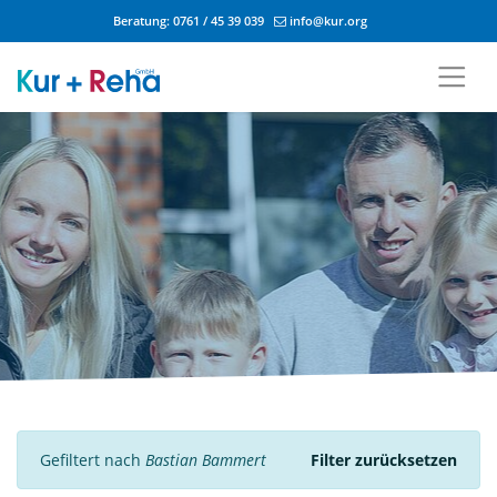
Beratung:
0761 / 45 39 039
info@kur.org
Zum Inhalt springen
Gefiltert nach
Bastian Bammert
Filter zurücksetzen