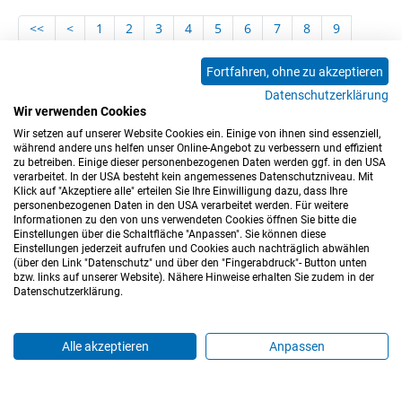
<<
<
1
2
3
4
5
6
7
8
9
10
11
12
13
14
15
16
17
18
Fortfahren, ohne zu akzeptieren
19
20
21
22
23
24
25
26
27
Datenschutzerklärung
28
29
30
31
32
33
34
35
36
Wir verwenden Cookies
Wir setzen auf unserer Website Cookies ein. Einige von ihnen sind essenziell,
37
>
>>
während andere uns helfen unser Online-Angebot zu verbessern und effizient
zu betreiben. Einige dieser personenbezogenen Daten werden ggf. in den USA
verarbeitet. In der USA besteht kein angemessenes Datenschutzniveau. Mit
Klick auf "Akzeptiere alle" erteilen Sie Ihre Einwilligung dazu, dass Ihre
personenbezogenen Daten in den USA verarbeitet werden. Für weitere
Informationen zu den von uns verwendeten Cookies öffnen Sie bitte die
Einstellungen über die Schaltfläche "Anpassen". Sie können diese
Einstellungen jederzeit aufrufen und Cookies auch nachträglich abwählen
(über den Link "Datenschutz" und über den "Fingerabdruck"- Button unten
Impressum
Datenschutz
Barrierefreiheitserklärung
bzw. links auf unserer Website). Nähere Hinweise erhalten Sie zudem in der
Datenschutzerklärung.
Cookie-Einstellungen
Sitemap
Nutzungsbedingungen
Hinweisgeberkanal
Blog
Mitarbeiter*innen
Alle akzeptieren
Anpassen
Login