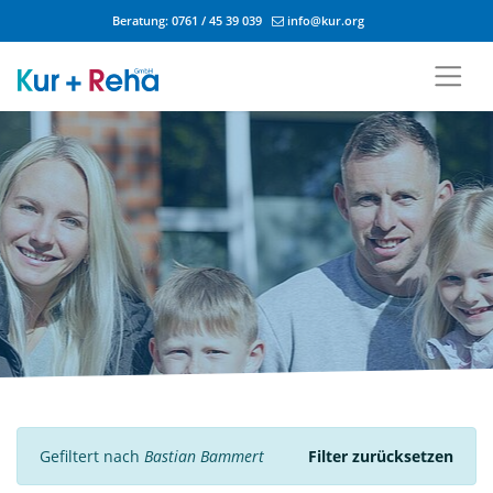
Beratung:
0761 / 45 39 039
info@kur.org
Zum Inhalt springen
Gefiltert nach
Bastian Bammert
Filter zurücksetzen