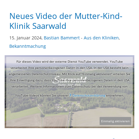
Neues Video der Mutter-Kind-
Klinik Saarwald
15. Januar 2024,
Bastian Bammert
-
Aus den Kliniken
,
Bekanntmachung
Für dieses Video wird der externe Dienst YouTube verwendet. YouTube
verarbeitet Ihre personenbezogenen Daten in den USA. In der USA besteht kein
angemessenes Datenschutzniveau. Mit Klick auf "Einmalig aktivieren" erteilen Sie
Ihre Einwilligung dazu, dass YouTube Ihre personenbezogenen Daten in den USA
verarbeitet. Weitere Informationen zum Datenschutz bei der Verwendung von
YouTube-Videos können Sie unserer
Datenschutzerklärung
entnehmen.
Einmalig aktivieren