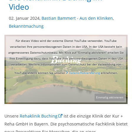
Video
02. Januar 2024,
Bastian Bammert
-
Aus den Kliniken
,
Bekanntmachung
Für dieses Video wird der externe Dienst YouTube verwendet. YouTube
verarbeitet Ihre personenbezogenen Daten in den USA. In der USA besteht kein
angemessenes Datenschutzniveau. Mit Klick auf "Einmalig aktivieren" erteilen Sie
Ihre Einwilligung dazu, dass YouTube Ihre personenbezogenen Daten in den USA
verarbeitet. Weitere Informationen zum Datenschutz bei der Verwendung von
YouTube-Videos können Sie unserer
Datenschutzerklärung
entnehmen.
Einmalig aktivieren
Unsere
Rehaklinik Buching
ist die einzige Klinik der Kur +
Reha GmbH in Bayern. Die psychosomatische Fachklinik bietet
neue Perspektiven für Menschen, die an einer