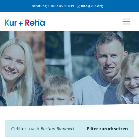
Beratung:
0761 / 45 39 039
info@kur.org
Zum Inhalt springen
Gefiltert nach
Bastian Bammert
Filter zurücksetzen