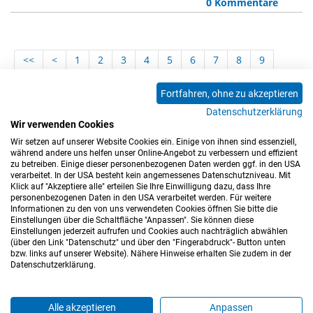
0 Kommentare
<<
<
1
2
3
4
5
6
7
8
9
10
11
12
13
14
15
16
17
18
Fortfahren, ohne zu akzeptieren
19
20
21
22
23
24
25
26
27
Datenschutzerklärung
28
29
30
31
32
33
34
35
36
Wir verwenden Cookies
Wir setzen auf unserer Website Cookies ein. Einige von ihnen sind essenziell,
37
>
>>
während andere uns helfen unser Online-Angebot zu verbessern und effizient
zu betreiben. Einige dieser personenbezogenen Daten werden ggf. in den USA
verarbeitet. In der USA besteht kein angemessenes Datenschutzniveau. Mit
Klick auf "Akzeptiere alle" erteilen Sie Ihre Einwilligung dazu, dass Ihre
personenbezogenen Daten in den USA verarbeitet werden. Für weitere
Informationen zu den von uns verwendeten Cookies öffnen Sie bitte die
Einstellungen über die Schaltfläche "Anpassen". Sie können diese
Einstellungen jederzeit aufrufen und Cookies auch nachträglich abwählen
(über den Link "Datenschutz" und über den "Fingerabdruck"- Button unten
Impressum
Datenschutz
Barrierefreiheitserklärung
bzw. links auf unserer Website). Nähere Hinweise erhalten Sie zudem in der
Datenschutzerklärung.
Cookie-Einstellungen
Sitemap
Nutzungsbedingungen
Hinweisgeberkanal
Blog
Mitarbeiter*innen
Alle akzeptieren
Anpassen