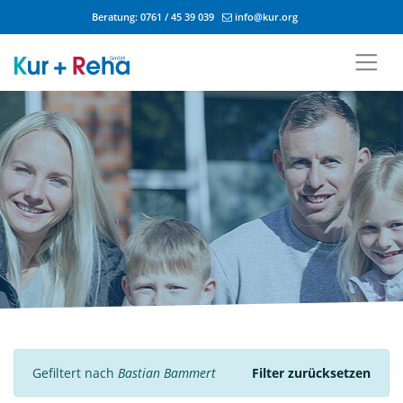
Beratung:
0761 / 45 39 039
info@kur.org
Zum Inhalt springen
Gefiltert nach
Bastian Bammert
Filter zurücksetzen