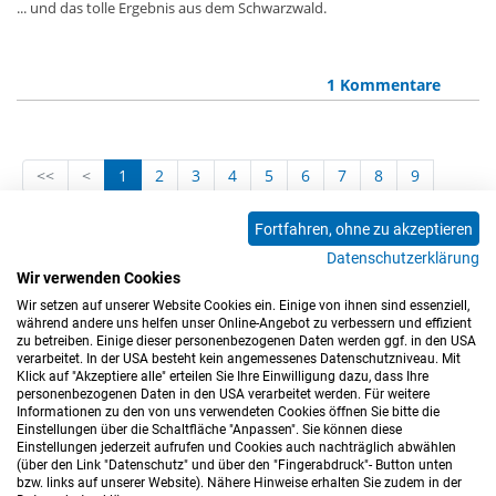
... und das tolle Ergebnis aus dem Schwarzwald.
1 Kommentare
<<
<
1
2
3
4
5
6
7
8
9
10
11
12
13
14
15
16
17
18
Fortfahren, ohne zu akzeptieren
19
20
21
22
23
24
25
26
27
Datenschutzerklärung
28
29
30
31
32
33
34
35
36
Wir verwenden Cookies
Wir setzen auf unserer Website Cookies ein. Einige von ihnen sind essenziell,
37
>
>>
während andere uns helfen unser Online-Angebot zu verbessern und effizient
zu betreiben. Einige dieser personenbezogenen Daten werden ggf. in den USA
verarbeitet. In der USA besteht kein angemessenes Datenschutzniveau. Mit
Klick auf "Akzeptiere alle" erteilen Sie Ihre Einwilligung dazu, dass Ihre
personenbezogenen Daten in den USA verarbeitet werden. Für weitere
Informationen zu den von uns verwendeten Cookies öffnen Sie bitte die
Einstellungen über die Schaltfläche "Anpassen". Sie können diese
Einstellungen jederzeit aufrufen und Cookies auch nachträglich abwählen
(über den Link "Datenschutz" und über den "Fingerabdruck"- Button unten
Impressum
Datenschutz
Barrierefreiheitserklärung
bzw. links auf unserer Website). Nähere Hinweise erhalten Sie zudem in der