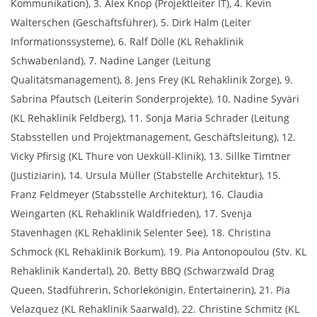
Kommunikation), 3. Alex Knop (Projektleiter IT), 4. Kevin
Walterschen (Geschäftsführer), 5. Dirk Halm (Leiter
Informationssysteme), 6. Ralf Dölle (KL Rehaklinik
Schwabenland), 7. Nadine Langer (Leitung
Qualitätsmanagement), 8. Jens Frey (KL Rehaklinik Zorge), 9.
Sabrina Pfautsch (Leiterin Sonderprojekte), 10. Nadine Syväri
(KL Rehaklinik Feldberg), 11. Sonja Maria Schrader (Leitung
Stabsstellen und Projektmanagement, Geschäftsleitung), 12.
Vicky Pfirsig (KL Thure von Uexküll-Klinik), 13. Sillke Timtner
(Justiziarin), 14. Ursula Müller (Stabstelle Architektur), 15.
Franz Feldmeyer (Stabsstelle Architektur), 16. Claudia
Weingarten (KL Rehaklinik Waldfrieden), 17. Svenja
Stavenhagen (KL Rehaklinik Selenter See), 18. Christina
Schmock (KL Rehaklinik Borkum), 19. Pia Antonopoulou (Stv. KL
Rehaklinik Kandertal), 20. Betty BBQ (Schwarzwald Drag
Queen, Stadführerin, Schorlekönigin, Entertainerin), 21. Pia
Velazquez (KL Rehaklinik Saarwald), 22. Christine Schmitz (KL