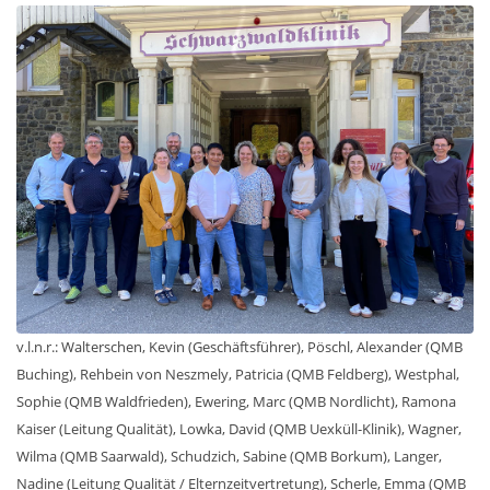
v.l.n.r.: Walterschen, Kevin (Geschäftsführer), Pöschl, Alexander (QMB
Buching), Rehbein von Neszmely, Patricia (QMB Feldberg), Westphal,
Sophie (QMB Waldfrieden), Ewering, Marc (QMB Nordlicht), Ramona
Kaiser (Leitung Qualität), Lowka, David (QMB Uexküll-Klinik), Wagner,
Wilma (QMB Saarwald), Schudzich, Sabine (QMB Borkum), Langer,
Nadine (Leitung Qualität / Elternzeitvertretung), Scherle, Emma (QMB