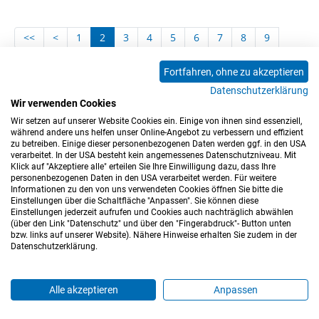
<<
<
1
2
3
4
5
6
7
8
9
10
11
12
13
14
15
16
17
18
Fortfahren, ohne zu akzeptieren
19
20
21
22
23
24
25
26
27
Datenschutzerklärung
28
29
30
31
32
33
34
35
36
Wir verwenden Cookies
Wir setzen auf unserer Website Cookies ein. Einige von ihnen sind essenziell,
37
>
>>
während andere uns helfen unser Online-Angebot zu verbessern und effizient
zu betreiben. Einige dieser personenbezogenen Daten werden ggf. in den USA
verarbeitet. In der USA besteht kein angemessenes Datenschutzniveau. Mit
Klick auf "Akzeptiere alle" erteilen Sie Ihre Einwilligung dazu, dass Ihre
personenbezogenen Daten in den USA verarbeitet werden. Für weitere
Informationen zu den von uns verwendeten Cookies öffnen Sie bitte die
Einstellungen über die Schaltfläche "Anpassen". Sie können diese
Einstellungen jederzeit aufrufen und Cookies auch nachträglich abwählen
(über den Link "Datenschutz" und über den "Fingerabdruck"- Button unten
Impressum
Datenschutz
Barrierefreiheitserklärung
bzw. links auf unserer Website). Nähere Hinweise erhalten Sie zudem in der
Datenschutzerklärung.
Cookie-Einstellungen
Sitemap
Nutzungsbedingungen
Hinweisgeberkanal
Blog
Mitarbeiter*innen
Alle akzeptieren
Anpassen
Login