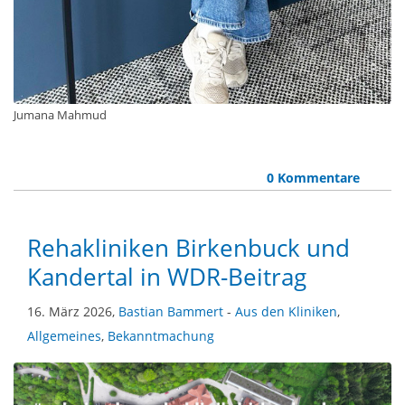
Jumana Mahmud
0 Kommentare
Rehakliniken Birkenbuck und
Kandertal in WDR-Beitrag
16. März 2026,
Bastian Bammert
-
Aus den Kliniken
,
Allgemeines
,
Bekanntmachung