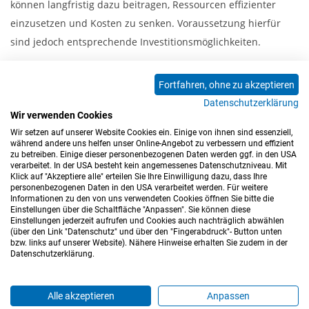
können langfristig dazu beitragen, Ressourcen effizienter
einzusetzen und Kosten zu senken. Voraussetzung hierfür
sind jedoch entsprechende Investitionsmöglichkeiten.
Hier finden Sie die vollständige Pressemitteilung.
Fortfahren, ohne zu akzeptieren
Datenschutzerklärung
Wir verwenden Cookies
Zurück
Wir setzen auf unserer Website Cookies ein. Einige von ihnen sind essenziell,
während andere uns helfen unser Online-Angebot zu verbessern und effizient
zu betreiben. Einige dieser personenbezogenen Daten werden ggf. in den USA
verarbeitet. In der USA besteht kein angemessenes Datenschutzniveau. Mit
Klick auf "Akzeptiere alle" erteilen Sie Ihre Einwilligung dazu, dass Ihre
personenbezogenen Daten in den USA verarbeitet werden. Für weitere
Informationen zu den von uns verwendeten Cookies öffnen Sie bitte die
Einstellungen über die Schaltfläche "Anpassen". Sie können diese
Einstellungen jederzeit aufrufen und Cookies auch nachträglich abwählen
(über den Link "Datenschutz" und über den "Fingerabdruck"- Button unten
Impressum
Datenschutz
Barrierefreiheitserklärung
bzw. links auf unserer Website). Nähere Hinweise erhalten Sie zudem in der
Datenschutzerklärung.
Cookie-Einstellungen
Sitemap
Nutzungsbedingungen
Hinweisgeberkanal
Blog
Mitarbeiter*innen
Alle akzeptieren
Anpassen