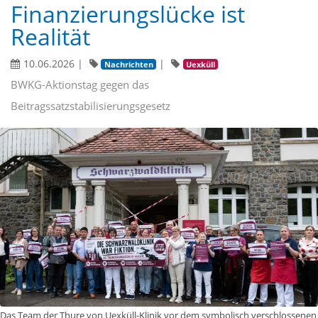
Finanzierungslücke ist
Realität
10.06.2026
|
|
Nachrichten
Uexküll
BWKG-Aktionstag gegen das
Beitragssatzstabilisierungsgesetz
Das Team der Thure von Uexküll-Klinik vor dem symbolisch verschlossenen